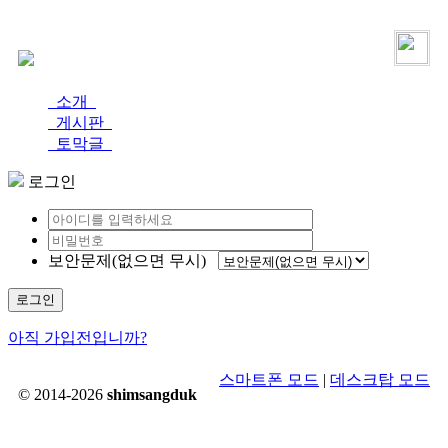
로그인
가입
소개
게시판
토막글
로그인
보안문제(없으면 무시)
로그인
아직 가입전입니까?
스마트폰 모드
|
데스크탑 모드
© 2014-2026
shimsangduk