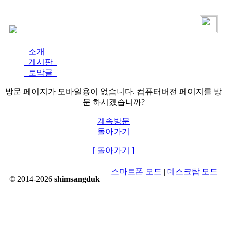
로그인
가입
소개
게시판
토막글
방문 페이지가 모바일용이 없습니다. 컴퓨터버전 페이지를 방
문 하시겠습니까?
계속방문
돌아가기
[ 돌아가기 ]
스마트폰 모드
|
데스크탑 모드
© 2014-2026
shimsangduk