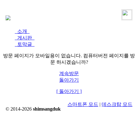
로그인
가입
소개
게시판
토막글
방문 페이지가 모바일용이 없습니다. 컴퓨터버전 페이지를 방
문 하시겠습니까?
계속방문
돌아가기
[ 돌아가기 ]
스마트폰 모드
|
데스크탑 모드
© 2014-2026
shimsangduk