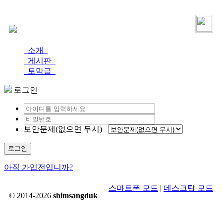
로그인
가입
소개
게시판
토막글
로그인
보안문제(없으면 무시)
로그인
아직 가입전입니까?
스마트폰 모드
|
데스크탑 모드
© 2014-2026
shimsangduk