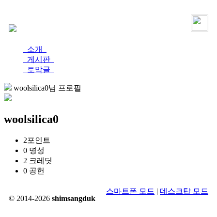
로그인
가입
소개
게시판
토막글
woolsilica0님 프로필
woolsilica0
2
포인트
0
명성
2
크레딧
0
공헌
스마트폰 모드
|
데스크탑 모드
© 2014-2026
shimsangduk