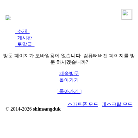
로그인
가입
소개
게시판
토막글
방문 페이지가 모바일용이 없습니다. 컴퓨터버전 페이지를 방
문 하시겠습니까?
계속방문
돌아가기
[ 돌아가기 ]
스마트폰 모드
|
데스크탑 모드
© 2014-2026
shimsangduk