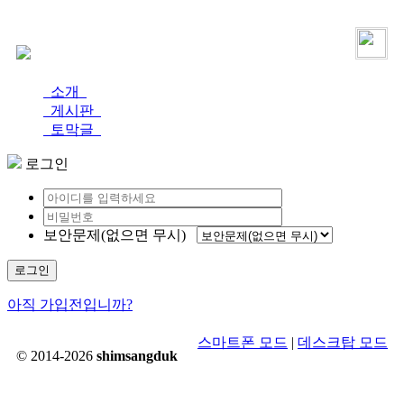
로그인
가입
소개
게시판
토막글
로그인
보안문제(없으면 무시)
로그인
아직 가입전입니까?
스마트폰 모드
|
데스크탑 모드
© 2014-2026
shimsangduk