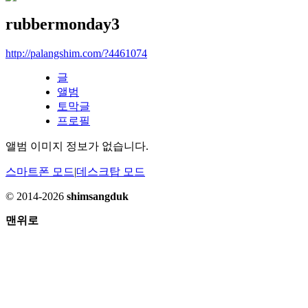
rubbermonday3
http://palangshim.com/?4461074
글
앨범
토막글
프로필
앨범 이미지 정보가 없습니다.
스마트폰 모드
|
데스크탑 모드
© 2014-2026
shimsangduk
맨위로