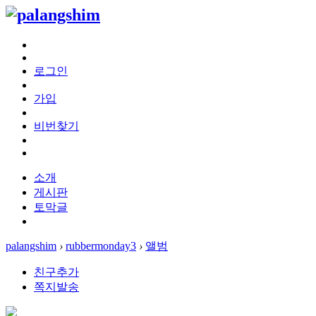
로그인
가입
비번찾기
소개
게시판
토막글
palangshim
›
rubbermonday3
›
앨범
친구추가
쪽지발송