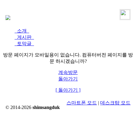
로그인
가입
소개
게시판
토막글
방문 페이지가 모바일용이 없습니다. 컴퓨터버전 페이지를 방
문 하시겠습니까?
계속방문
돌아가기
[ 돌아가기 ]
스마트폰 모드
|
데스크탑 모드
© 2014-2026
shimsangduk