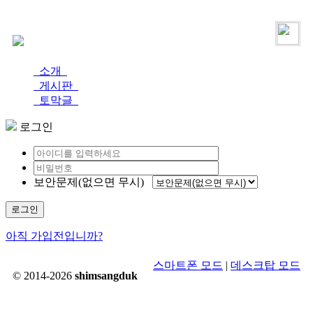
로그인
가입
소개
게시판
토막글
로그인
보안문제(없으면 무시)
로그인
아직 가입전입니까?
스마트폰 모드
|
데스크탑 모드
© 2014-2026
shimsangduk