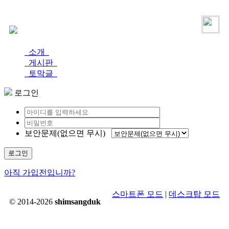
로그인
가입
소개
게시판
토막글
로그인
보안문제(없으면 무시)
로그인
아직 가입전입니까?
스마트폰 모드
|
데스크탑 모드
© 2014-2026
shimsangduk