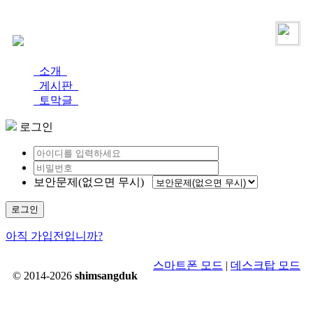
로그인
가입
소개
게시판
토막글
로그인
보안문제(없으면 무시)
로그인
아직 가입전입니까?
스마트폰 모드
|
데스크탑 모드
© 2014-2026
shimsangduk