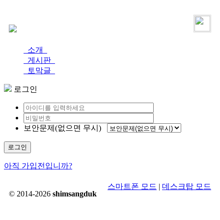
로그인
가입
소개
게시판
토막글
로그인
보안문제(없으면 무시)
로그인
아직 가입전입니까?
스마트폰 모드
|
데스크탑 모드
© 2014-2026
shimsangduk