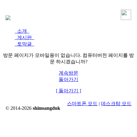
로그인
가입
소개
게시판
토막글
방문 페이지가 모바일용이 없습니다. 컴퓨터버전 페이지를 방
문 하시겠습니까?
계속방문
돌아가기
[ 돌아가기 ]
스마트폰 모드
|
데스크탑 모드
© 2014-2026
shimsangduk