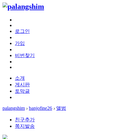
로그인
가입
비번찾기
소개
게시판
토막글
palangshim
›
banjofine26
›
앨범
친구추가
쪽지발송