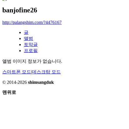
banjofine26
http://palangshim.com/?4476167
글
앨범
토막글
프로필
앨범 이미지 정보가 없습니다.
스마트폰 모드
|
데스크탑 모드
© 2014-2026
shimsangduk
맨위로