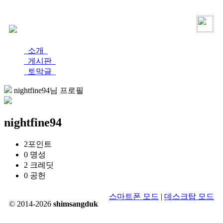
로그인
가입
소개
게시판
토막글
nightfine94님 프로필
nightfine94
2
포인트
0
명성
2
크레딧
0
공헌
스마트폰 모드
|
데스크탑 모드
© 2014-2026
shimsangduk