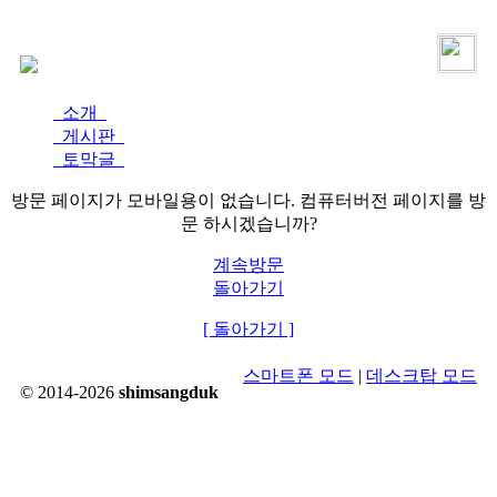
로그인
가입
소개
게시판
토막글
방문 페이지가 모바일용이 없습니다. 컴퓨터버전 페이지를 방
문 하시겠습니까?
계속방문
돌아가기
[ 돌아가기 ]
스마트폰 모드
|
데스크탑 모드
© 2014-2026
shimsangduk