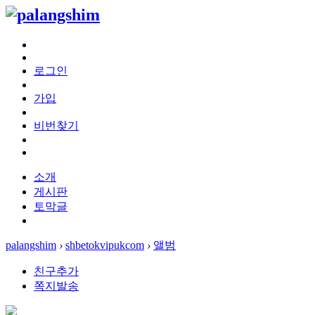
로그인
가입
비번찾기
소개
게시판
토막글
palangshim
›
shbetokvipukcom
›
앨범
친구추가
쪽지발송