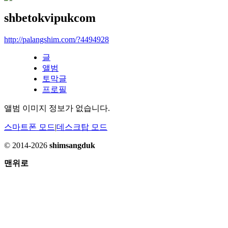
shbetokvipukcom
http://palangshim.com/?4494928
글
앨범
토막글
프로필
앨범 이미지 정보가 없습니다.
스마트폰 모드
|
데스크탑 모드
© 2014-2026
shimsangduk
맨위로