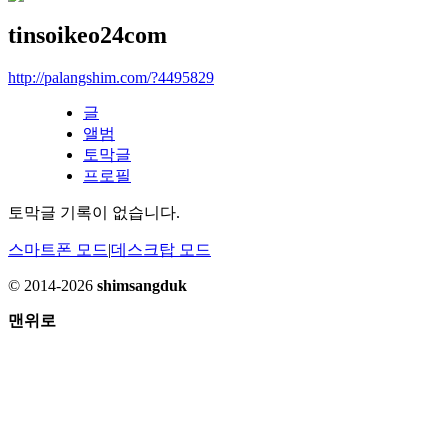
tinsoikeo24com
http://palangshim.com/?4495829
글
앨범
토막글
프로필
토막글 기록이 없습니다.
스마트폰 모드
|
데스크탑 모드
© 2014-2026
shimsangduk
맨위로