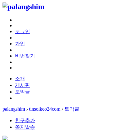
로그인
가입
비번찾기
소개
게시판
토막글
palangshim
›
tinsoikeo24com
›
토막글
친구추가
쪽지발송