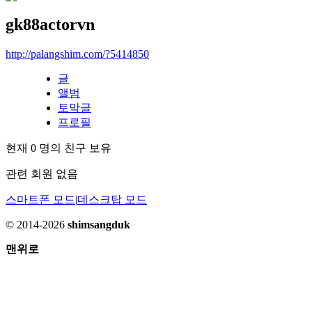
gk88actorvn
http://palangshim.com/?5414850
글
앨범
토막글
프로필
현재
0
명의 친구 보유
관련 회원 없음
스마트폰 모드
|
데스크탑 모드
© 2014-2026
shimsangduk
맨위로