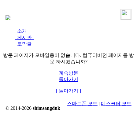
로그인
가입
소개
게시판
토막글
방문 페이지가 모바일용이 없습니다. 컴퓨터버전 페이지를 방
문 하시겠습니까?
계속방문
돌아가기
[ 돌아가기 ]
스마트폰 모드
|
데스크탑 모드
© 2014-2026
shimsangduk