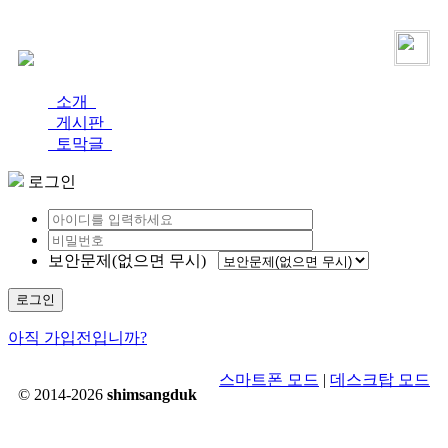
로그인
가입
소개
게시판
토막글
로그인
보안문제(없으면 무시)
로그인
아직 가입전입니까?
스마트폰 모드
|
데스크탑 모드
© 2014-2026
shimsangduk