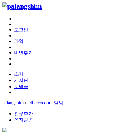
로그인
가입
비번찾기
소개
게시판
토막글
palangshim
›
hdbetcocom
›
앨범
친구추가
쪽지발송