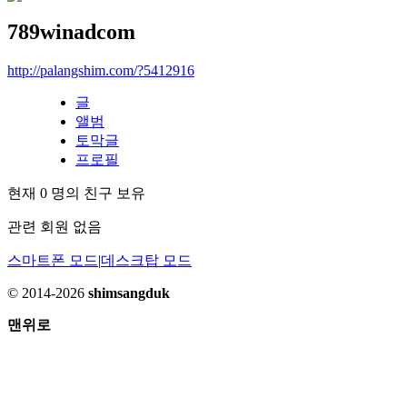
789winadcom
http://palangshim.com/?5412916
글
앨범
토막글
프로필
현재
0
명의 친구 보유
관련 회원 없음
스마트폰 모드
|
데스크탑 모드
© 2014-2026
shimsangduk
맨위로