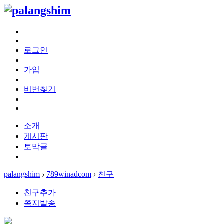
로그인
가입
비번찾기
소개
게시판
토막글
palangshim
›
789winadcom
›
친구
친구추가
쪽지발송