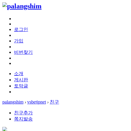
로그인
가입
비번찾기
소개
게시판
토막글
palangshim
›
vsbetjpnet
›
친구
친구추가
쪽지발송