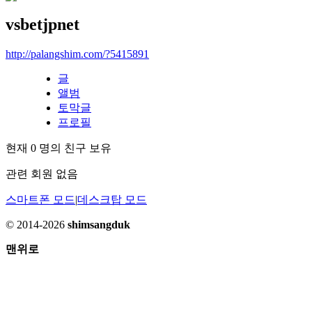
vsbetjpnet
http://palangshim.com/?5415891
글
앨범
토막글
프로필
현재
0
명의 친구 보유
관련 회원 없음
스마트폰 모드
|
데스크탑 모드
© 2014-2026
shimsangduk
맨위로