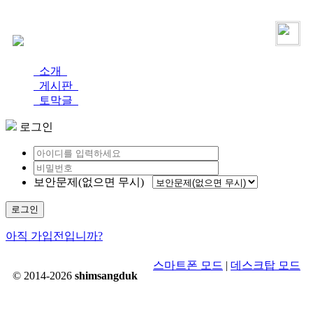
로그인
가입
소개
게시판
토막글
로그인
보안문제(없으면 무시)
로그인
아직 가입전입니까?
스마트폰 모드
|
데스크탑 모드
© 2014-2026
shimsangduk