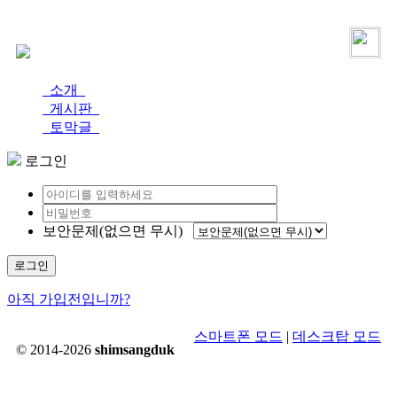
로그인
가입
소개
게시판
토막글
로그인
보안문제(없으면 무시)
로그인
아직 가입전입니까?
스마트폰 모드
|
데스크탑 모드
© 2014-2026
shimsangduk