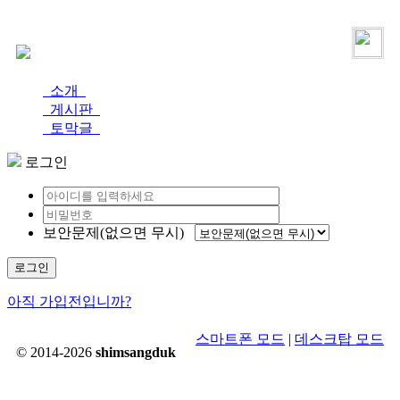
로그인
가입
소개
게시판
토막글
로그인
보안문제(없으면 무시)
로그인
아직 가입전입니까?
스마트폰 모드
|
데스크탑 모드
© 2014-2026
shimsangduk