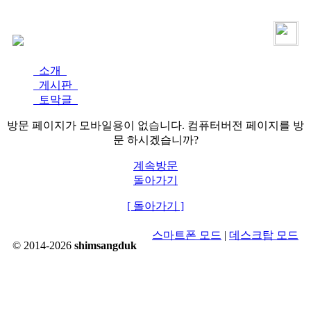
로그인
가입
소개
게시판
토막글
방문 페이지가 모바일용이 없습니다. 컴퓨터버전 페이지를 방
문 하시겠습니까?
계속방문
돌아가기
[ 돌아가기 ]
스마트폰 모드
|
데스크탑 모드
© 2014-2026
shimsangduk