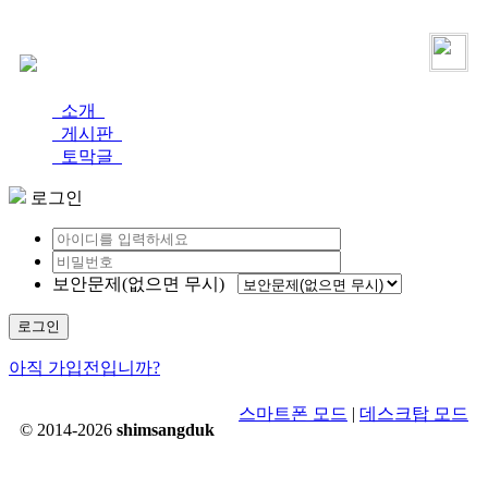
로그인
가입
소개
게시판
토막글
로그인
보안문제(없으면 무시)
로그인
아직 가입전입니까?
스마트폰 모드
|
데스크탑 모드
© 2014-2026
shimsangduk