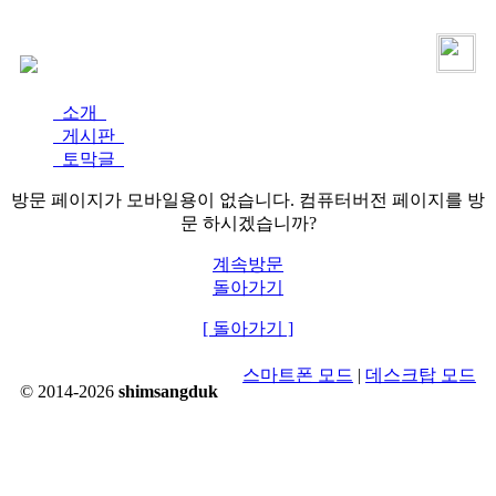
로그인
가입
소개
게시판
토막글
방문 페이지가 모바일용이 없습니다. 컴퓨터버전 페이지를 방
문 하시겠습니까?
계속방문
돌아가기
[ 돌아가기 ]
스마트폰 모드
|
데스크탑 모드
© 2014-2026
shimsangduk