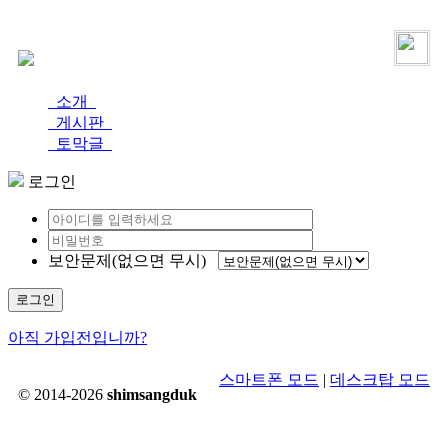
로그인
가입
소개
게시판
토막글
로그인
보안문제(없으면 무시)
로그인
아직 가입전입니까?
스마트폰 모드
|
데스크탑 모드
© 2014-2026
shimsangduk