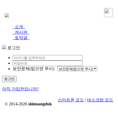
로그인
가입
소개
게시판
토막글
로그인
보안문제(없으면 무시)
로그인
아직 가입전입니까?
스마트폰 모드
|
데스크탑 모드
© 2014-2026
shimsangduk