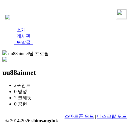
로그인
가입
소개
게시판
토막글
uu88ainnet님 프로필
uu88ainnet
2
포인트
0
명성
2
크레딧
0
공헌
스마트폰 모드
|
데스크탑 모드
© 2014-2026
shimsangduk