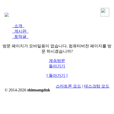
로그인
가입
소개
게시판
토막글
방문 페이지가 모바일용이 없습니다. 컴퓨터버전 페이지를 방
문 하시겠습니까?
계속방문
돌아가기
[ 돌아가기 ]
스마트폰 모드
|
데스크탑 모드
© 2014-2026
shimsangduk