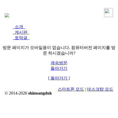
로그인
가입
소개
게시판
토막글
방문 페이지가 모바일용이 없습니다. 컴퓨터버전 페이지를 방
문 하시겠습니까?
계속방문
돌아가기
[ 돌아가기 ]
스마트폰 모드
|
데스크탑 모드
© 2014-2026
shimsangduk