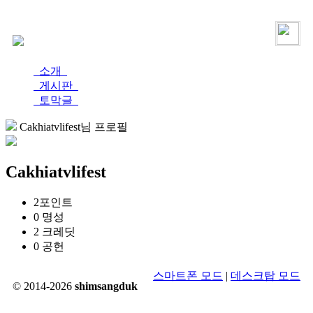
로그인
가입
소개
게시판
토막글
Cakhiatvlifest님 프로필
Cakhiatvlifest
2
포인트
0
명성
2
크레딧
0
공헌
스마트폰 모드
|
데스크탑 모드
© 2014-2026
shimsangduk