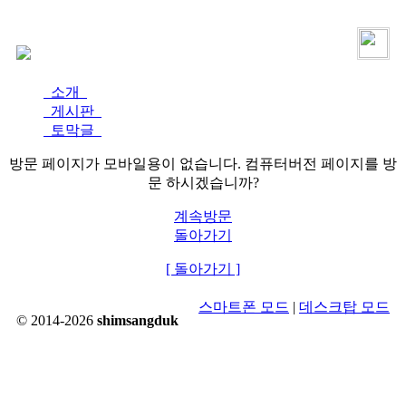
로그인
가입
소개
게시판
토막글
방문 페이지가 모바일용이 없습니다. 컴퓨터버전 페이지를 방
문 하시겠습니까?
계속방문
돌아가기
[ 돌아가기 ]
스마트폰 모드
|
데스크탑 모드
© 2014-2026
shimsangduk