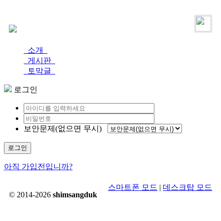
로그인
가입
소개
게시판
토막글
로그인
보안문제(없으면 무시)
로그인
아직 가입전입니까?
스마트폰 모드
|
데스크탑 모드
© 2014-2026
shimsangduk