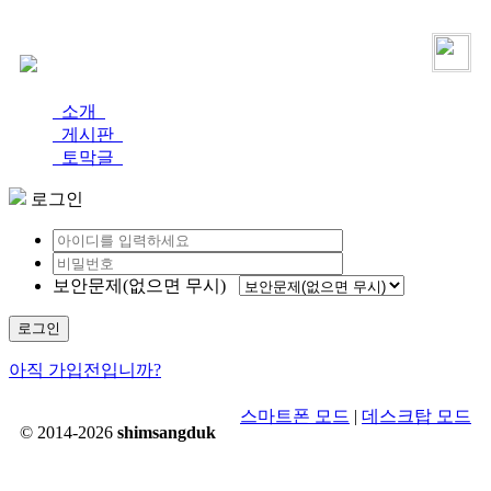
로그인
가입
소개
게시판
토막글
로그인
보안문제(없으면 무시)
로그인
아직 가입전입니까?
스마트폰 모드
|
데스크탑 모드
© 2014-2026
shimsangduk