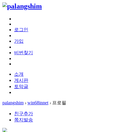
로그인
가입
비번찾기
소개
게시판
토막글
palangshim
›
win68innet
›
프로필
친구추가
쪽지발송