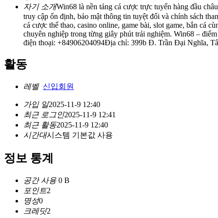
자기 소개
Win68 là nền tảng cá cược trực tuyến hàng đầu châu 
truy cập ổn định, bảo mật thông tin tuyệt đối và chính sách th
cá cược thể thao, casino online, game bài, slot game, bắn cá c
chuyên nghiệp trong từng giây phút trải nghiệm. Win68 – điểm 
điện thoại: +84906204094Địa chỉ: 399b Đ. Trần Đại Nghĩa,
활동
레벨
신입회원
가입 일
2025-11-9 12:40
최근 로그인
2025-11-9 12:41
최근 활동
2025-11-9 12:40
시간대
시스템 기본값 사용
정보 통계
공간 사용
0 B
포인트
2
명성
0
크레딧
2