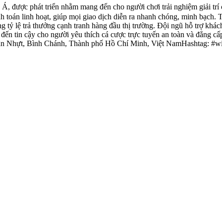
Á, được phát triển nhằm mang đến cho người chơi trải nghiệm giải trí 
anh toán linh hoạt, giúp mọi giao dịch diễn ra nhanh chóng, minh bạch. 
ùng tỷ lệ trả thưởng cạnh tranh hàng đầu thị trường. Đội ngũ hỗ trợ kh
đến tin cậy cho người yêu thích cá cược trực tuyến an toàn và đẳng c
 Tân Nhựt, Bình Chánh, Thành phố Hồ Chí Minh, Việt NamHashtag: #