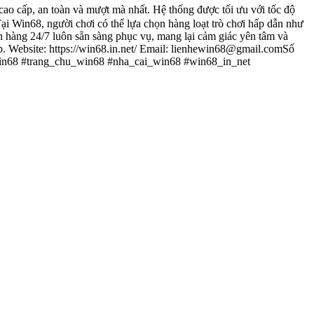
cao cấp, an toàn và mượt mà nhất. Hệ thống được tối ưu với tốc độ
Tại Win68, người chơi có thể lựa chọn hàng loạt trò chơi hấp dẫn như
ách hàng 24/7 luôn sẵn sàng phục vụ, mang lại cảm giác yên tâm và
ấp. Website: https://win68.in.net/ Email: lienhewin68@gmail.comSố
win68 #trang_chu_win68 #nha_cai_win68 #win68_in_net