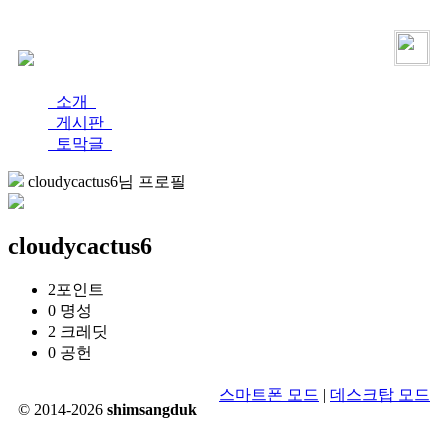
로그인
가입
소개
게시판
토막글
cloudycactus6님 프로필
cloudycactus6
2
포인트
0
명성
2
크레딧
0
공헌
스마트폰 모드
|
데스크탑 모드
© 2014-2026
shimsangduk