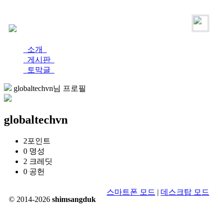
로그인
가입
소개
게시판
토막글
globaltechvn님 프로필
globaltechvn
2
포인트
0
명성
2
크레딧
0
공헌
스마트폰 모드
|
데스크탑 모드
© 2014-2026
shimsangduk