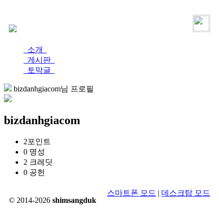
로그인
가입
소개
게시판
토막글
bizdanhgiacom님 프로필
bizdanhgiacom
2
포인트
0
명성
2
크레딧
0
공헌
스마트폰 모드
|
데스크탑 모드
© 2014-2026
shimsangduk