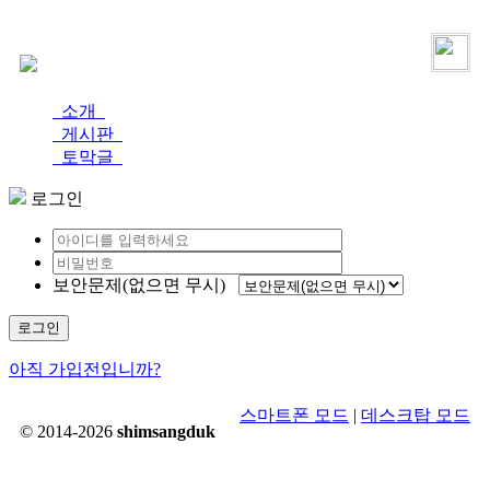
로그인
가입
소개
게시판
토막글
로그인
보안문제(없으면 무시)
로그인
아직 가입전입니까?
스마트폰 모드
|
데스크탑 모드
© 2014-2026
shimsangduk