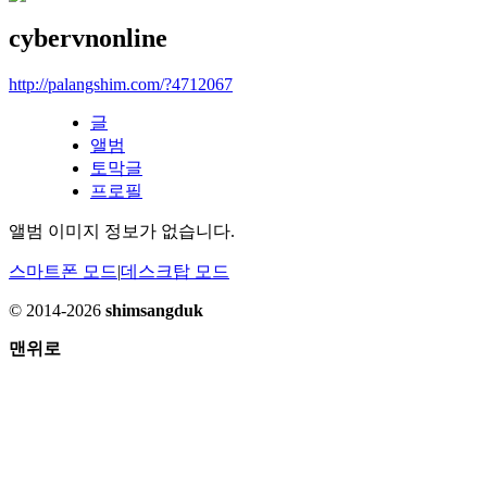
cybervnonline
http://palangshim.com/?4712067
글
앨범
토막글
프로필
앨범 이미지 정보가 없습니다.
스마트폰 모드
|
데스크탑 모드
© 2014-2026
shimsangduk
맨위로