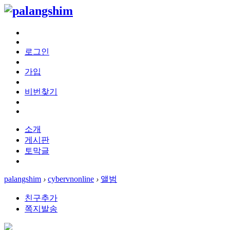
로그인
가입
비번찾기
소개
게시판
토막글
palangshim
›
cybervnonline
›
앨범
친구추가
쪽지발송