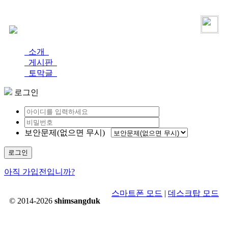
로그인
가입
소개
게시판
토막글
로그인
보안문제(없으면 무시)
로그인
아직 가입전입니까?
스마트폰 모드
|
데스크탑 모드
© 2014-2026
shimsangduk