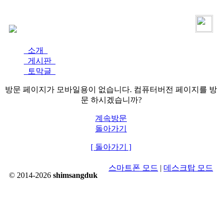
로그인
가입
소개
게시판
토막글
방문 페이지가 모바일용이 없습니다. 컴퓨터버전 페이지를 방
문 하시겠습니까?
계속방문
돌아가기
[ 돌아가기 ]
스마트폰 모드
|
데스크탑 모드
© 2014-2026
shimsangduk