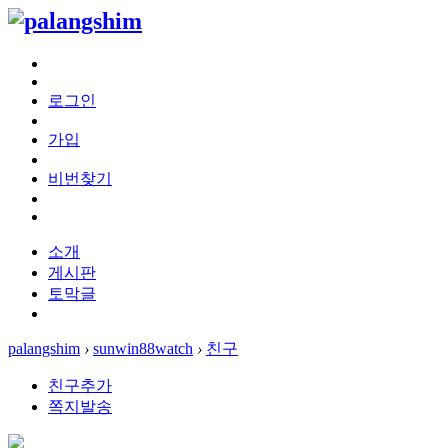
로그인
가입
비번찾기
소개
게시판
토막글
palangshim
›
sunwin88watch
›
친구
친구추가
쪽지발송