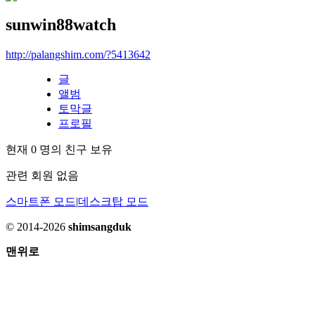
sunwin88watch
http://palangshim.com/?5413642
글
앨범
토막글
프로필
현재
0
명의 친구 보유
관련 회원 없음
스마트폰 모드
|
데스크탑 모드
© 2014-2026
shimsangduk
맨위로