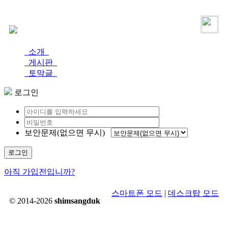
로그인
가입
소개
게시판
토막글
로그인
보안문제(없으면 무시)
로그인
아직 가입전입니까?
스마트폰 모드
|
데스크탑 모드
© 2014-2026
shimsangduk